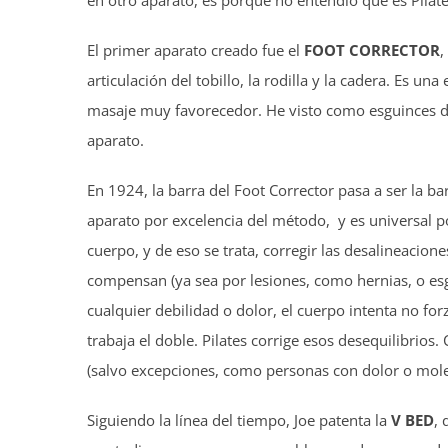
en otro aparato, es porque no entendió qué es Pilat
El primer aparato creado fue el
FOOT CORRECTOR
,
articulación del tobillo, la rodilla y la cadera. Es un
masaje muy favorecedor. He visto como esguinces de
aparato.
En 1924, la barra del Foot Corrector pasa a ser la ba
aparato por excelencia del método, y es universal p
cuerpo, y de eso se trata, corregir las desalineacion
compensan (ya sea por lesiones, como hernias, o esg
cualquier debilidad o dolor, el cuerpo intenta no f
trabaja el doble. Pilates corrige esos desequilibrios.
(salvo excepciones, como personas con dolor o molest
Siguiendo la línea del tiempo, Joe patenta la
V BED
,