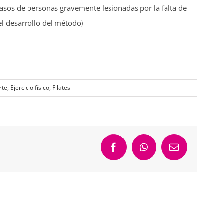
asos de personas gravemente lesionadas por la falta de
el desarrollo del método)
rte
,
Ejercicio físico
,
Pilates
Facebook
WhatsApp
Correo
electrónico