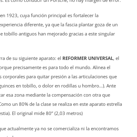
es. Es como conducir un Porsche, no hay margen de error.
 en 1923, cuya función principal es fortalecer la
a experiencia diferente, ya que la fascia plantar goza de un
 tobillo antiguos han mejorado gracias a este singular
rra de su siguiente aparato: el
REFORMER UNIVERSAL
, el
orque precisamente es para todo el mundo. Alinea el
es corporales para quitar presión a las articulaciones que
uinces en tobillo, o dolor en rodillas u hombro…). Ante
orzar esa zona mediante la compensación con otra que
 Como un 80% de la clase se realiza en este aparato estrella
ia). El original mide 80’’ (2,03 metros)
 que actualmente ya no se comercializa ni la encontramos