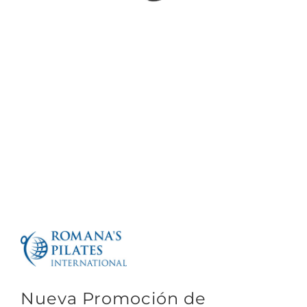
Ver
imagen
más
Nueva Promoción de
grande