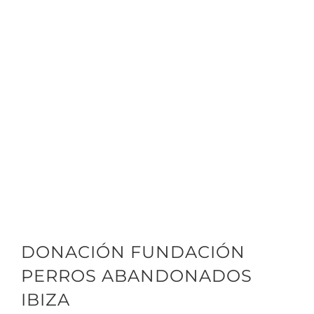
Ver
DONACIÓN FUNDACIÓN
imagen
más
PERROS ABANDONADOS
grande
IBIZA